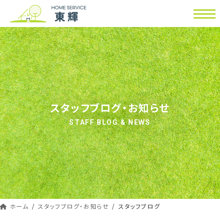
コ
ナ
ン
ビ
テ
ゲ
ン
ー
ツ
シ
へ
ョ
ス
ン
キ
に
ッ
移
スタッフブログ・お知らせ
プ
動
STAFF BLOG & NEWS
ホーム
スタッフブログ・お知らせ
スタッフブログ