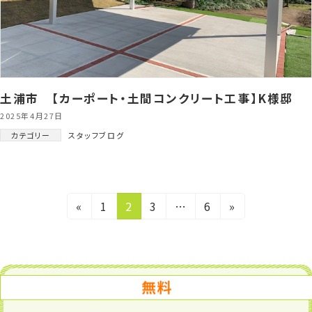
土浦市 【カーポート・土間コンクリート工事】K様邸
2025年4月27日
カテゴリー
スタッフブログ
投
固
固
固
固
«
1
2
3
…
6
»
定
定
定
定
稿
ペ
ペ
ペ
ペ
ー
ー
ー
ー
ジ
ジ
ジ
ジ
の