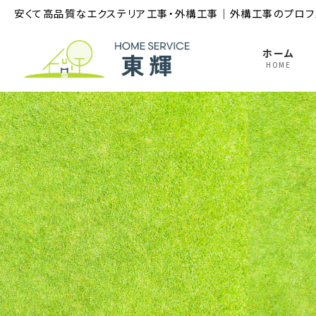
コ
ナ
安くて高品質なエクステリア工事・外構工事｜外構工事のプロフ
ン
ビ
テ
ゲ
ホーム
ン
ー
HOME
ツ
シ
へ
ョ
ス
ン
キ
に
ッ
移
プ
動