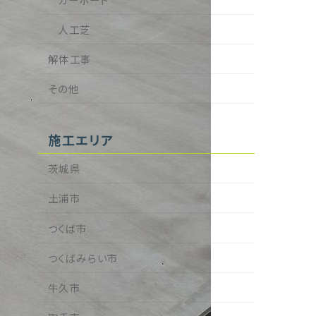
人工芝
解体工事
その他
施工エリア
茨城県
土浦市
つくば市
つくばみらい市
牛久市