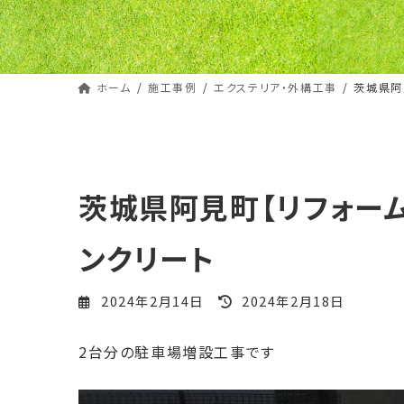
ホーム
施工事例
エクステリア・外構工事
茨城県阿
茨城県阿見町【リフォー
ンクリート
最
2024年2月14日
2024年2月18日
終
更
2台分の駐車場増設工事です
新
日
時