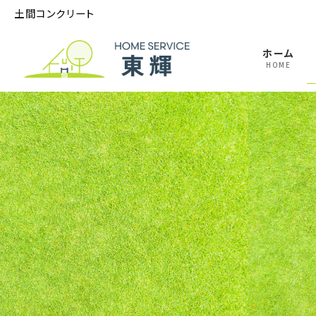
コ
ナ
土間コンクリート
ン
ビ
テ
ゲ
ホーム
ン
ー
HOME
ツ
シ
へ
ョ
ス
ン
キ
に
ッ
移
プ
動