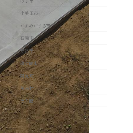
取手市
小美玉市
かすみがうら市
石岡市
守谷市
龍ケ崎市
阿見町
美浦村
その他