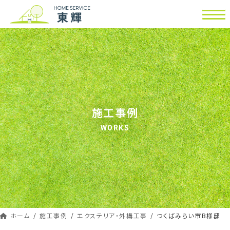
コ
ナ
ン
ビ
テ
ゲ
ン
ー
ツ
シ
へ
ョ
ス
ン
キ
に
ッ
移
施工事例
プ
動
WORKS
ホーム
施工事例
エクステリア・外構工事
つくばみらい市B様邸