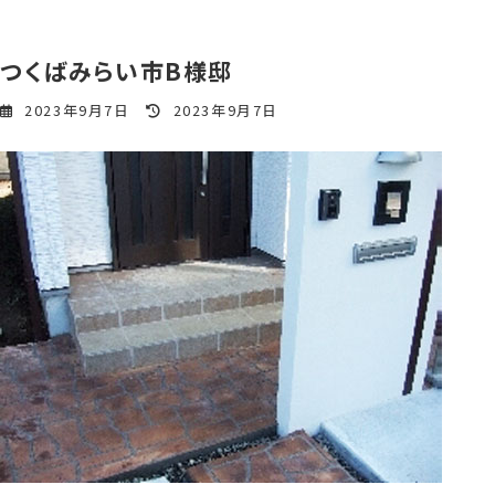
つくばみらい市B様邸
最
2023年9月7日
2023年9月7日
終
更
新
日
時
: