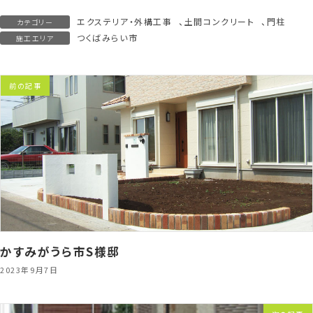
エクステリア・外構工事
、
土間コンクリート
、
門柱
カテゴリー
つくばみらい市
施工エリア
前の記事
かすみがうら市S様邸
2023年9月7日