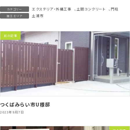
エクステリア・外構工事
、
土間コンクリート
、
門柱
カテゴリー
土浦市
施工エリア
前の記事
つくばみらい市U様邸
2023年9月7日