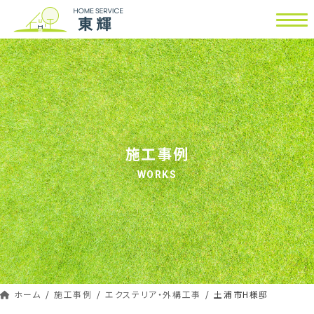
コ
ナ
ン
ビ
テ
ゲ
ン
ー
ツ
シ
へ
ョ
ス
ン
キ
に
ッ
移
施工事例
プ
動
WORKS
ホーム
施工事例
エクステリア・外構工事
土浦市H様邸