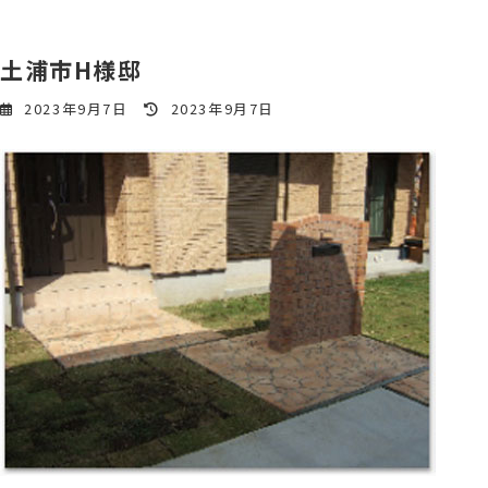
土浦市H様邸
最
2023年9月7日
2023年9月7日
終
更
新
日
時
: