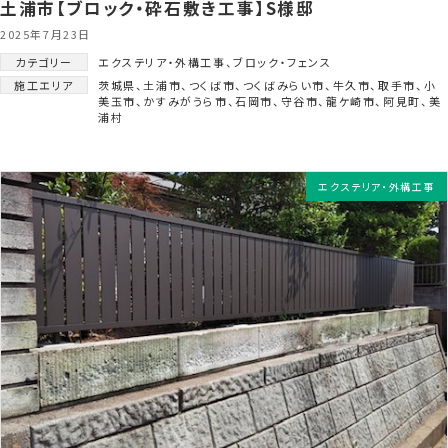
土浦市【ブロック・砕石敷き工事】S様邸
2025年7月23日
カテゴリー
エクステリア・外構工事
、
ブロック・フェンス
施工エリア
茨城県
、
土浦市
、
つくば市
、
つくばみらい市
、
牛久市
、
取手市
、
小
美玉市
、
かすみがうら市
、
石岡市
、
守谷市
、
龍ケ崎市
、
阿見町
、
美
浦村
エクステリア・外構工事