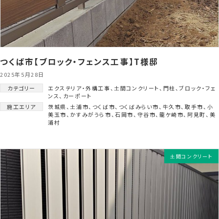
つくば市【ブロック・フェンス工事】T様邸
2025年5月28日
カテゴリー
エクステリア・外構工事
、
土間コンクリート
、
門柱
、
ブロック・フェ
ンス
、
カーポート
施工エリア
茨城県
、
土浦市
、
つくば市
、
つくばみらい市
、
牛久市
、
取手市
、
小
美玉市
、
かすみがうら市
、
石岡市
、
守谷市
、
龍ケ崎市
、
阿見町
、
美
浦村
土間コンクリート