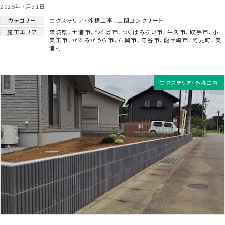
2025年7月31日
カテゴリー
エクステリア・外構工事
、
土間コンクリート
施工エリア
茨城県
、
土浦市
、
つくば市
、
つくばみらい市
、
牛久市
、
取手市
、
小
美玉市
、
かすみがうら市
、
石岡市
、
守谷市
、
龍ケ崎市
、
阿見町
、
美
浦村
エクステリア・外構工事