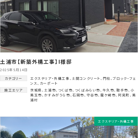
土浦市【新築外構工事】I様邸
2025年5月14日
カテゴリー
エクステリア・外構工事
、
土間コンクリート
、
門柱
、
ブロック・フェ
ンス
、
カーポート
施工エリア
茨城県
、
土浦市
、
つくば市
、
つくばみらい市
、
牛久市
、
取手市
、
小
美玉市
、
かすみがうら市
、
石岡市
、
守谷市
、
龍ケ崎市
、
阿見町
、
美
浦村
エクステリア・外構工事