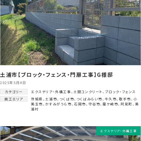
土浦市【ブロック・フェンス・門扉工事】G様邸
2025年5月4日
カテゴリー
エクステリア・外構工事
、
土間コンクリート
、
ブロック・フェンス
施工エリア
茨城県
、
土浦市
、
つくば市
、
つくばみらい市
、
牛久市
、
取手市
、
小
美玉市
、
かすみがうら市
、
石岡市
、
守谷市
、
龍ケ崎市
、
阿見町
、
美
浦村
エクステリア・外構工事