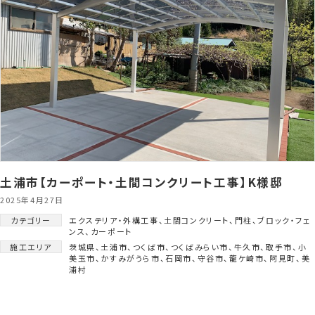
土浦市【カーポート・土間コンクリート工事】K様邸
2025年4月27日
カテゴリー
エクステリア・外構工事
、
土間コンクリート
、
門柱
、
ブロック・フェ
ンス
、
カーポート
施工エリア
茨城県
、
土浦市
、
つくば市
、
つくばみらい市
、
牛久市
、
取手市
、
小
美玉市
、
かすみがうら市
、
石岡市
、
守谷市
、
龍ケ崎市
、
阿見町
、
美
浦村