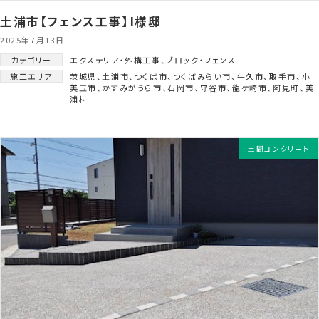
土浦市【フェンス工事】I様邸
2025年7月13日
カテゴリー
エクステリア・外構工事
、
ブロック・フェンス
施工エリア
茨城県
、
土浦市
、
つくば市
、
つくばみらい市
、
牛久市
、
取手市
、
小
美玉市
、
かすみがうら市
、
石岡市
、
守谷市
、
龍ケ崎市
、
阿見町
、
美
浦村
土間コンクリート