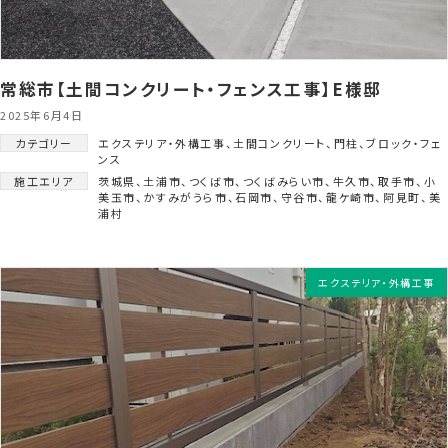
常総市【土間コンクリート・フェンス工事】E様邸
2025年6月4日
カテゴリー
エクステリア・外構工事
、
土間コンクリート
、
門柱
、
ブロック・フェ
ンス
施工エリア
茨城県
、
土浦市
、
つくば市
、
つくばみらい市
、
牛久市
、
取手市
、
小
美玉市
、
かすみがうら市
、
石岡市
、
守谷市
、
龍ケ崎市
、
阿見町
、
美
浦村
エクステリア・外構工事