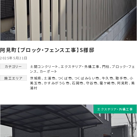
阿見町【ブロック・フェンス工事】S様邸
2025年5月21日
カテゴリー
土間コンクリート
、
エクステリア・外構工事
、
門柱
、
ブロック・フェ
ンス
、
カーポート
施工エリア
茨城県
、
土浦市
、
つくば市
、
つくばみらい市
、
牛久市
、
取手市
、
小
美玉市
、
かすみがうら市
、
石岡市
、
守谷市
、
龍ケ崎市
、
阿見町
、
美
浦村
エクステリア・外構工事