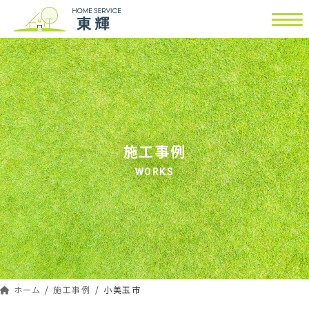
コ
ナ
ン
ビ
テ
ゲ
ン
ー
ツ
シ
へ
ョ
ス
ン
キ
に
ッ
移
施工事例
プ
動
WORKS
ホーム
施工事例
小美玉市