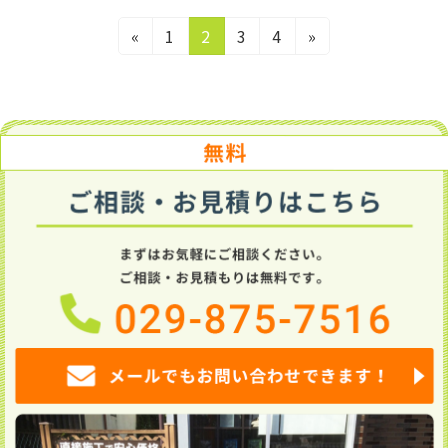
投
固
固
固
固
«
1
2
3
4
»
定
定
定
定
稿
ペ
ペ
ペ
ペ
ー
ー
ー
ー
ジ
ジ
ジ
ジ
の
ペ
ー
ジ
送
り