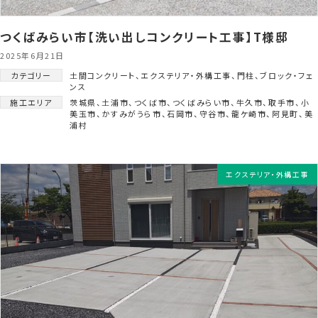
つくばみらい市【洗い出しコンクリート工事】T様邸
2025年6月21日
カテゴリー
土間コンクリート
、
エクステリア・外構工事
、
門柱
、
ブロック・フェ
ンス
施工エリア
茨城県
、
土浦市
、
つくば市
、
つくばみらい市
、
牛久市
、
取手市
、
小
美玉市
、
かすみがうら市
、
石岡市
、
守谷市
、
龍ケ崎市
、
阿見町
、
美
浦村
エクステリア・外構工事