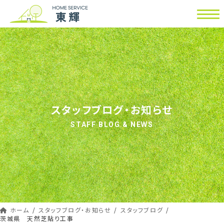
コ
ナ
ン
ビ
テ
ゲ
ン
ー
ツ
シ
へ
ョ
ス
ン
キ
に
ッ
移
スタッフブログ・お知らせ
プ
動
STAFF BLOG & NEWS
ホーム
スタッフブログ・お知らせ
スタッフブログ
茨城県 天然芝貼り工事