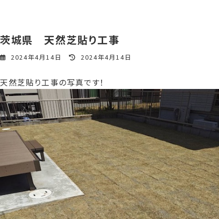
茨城県 天然芝貼り工事
最
2024年4月14日
2024年4月14日
終
更
天然芝貼り工事の写真です！
新
日
時
: