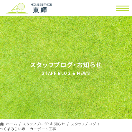
コ
ナ
ン
ビ
テ
ゲ
ン
ー
ツ
シ
へ
ョ
ス
ン
キ
に
ッ
移
スタッフブログ・お知らせ
プ
動
STAFF BLOG & NEWS
ホーム
スタッフブログ・お知らせ
スタッフブログ
つくばみらい市 カーポート工事